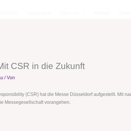
INEREI1
Leistungen
Über uns
Kontakt
Date
it CSR in die Zukunft
au
/ Von
esponsibility (CSR) hat die Messe Düsseldorf aufgestellt. Mit n
die Messegesellschaft vorangehen.