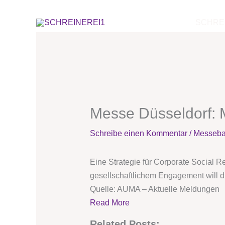
Zum
Inhalt
SCHRE
springen
Messe Düsseldorf: M
Schreibe einen Kommentar
/
Messeb
Eine Strategie für Corporate Social R
gesellschaftlichem Engagement will 
Quelle: AUMA – Aktuelle Meldungen
Read More
Related Posts: